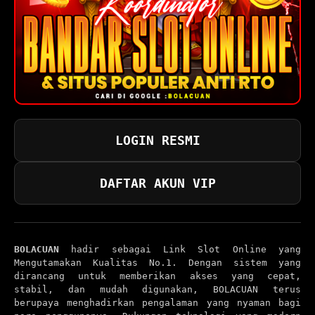
LOGIN RESMI
DAFTAR AKUN VIP
BOLACUAN
hadir sebagai Link Slot Online yang
Mengutamakan Kualitas No.1. Dengan sistem yang
dirancang untuk memberikan akses yang cepat,
stabil, dan mudah digunakan, BOLACUAN terus
berupaya menghadirkan pengalaman yang nyaman bagi